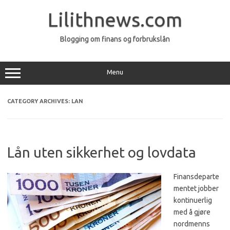
Skip
to
Lilithnews.com
content
Blogging om finans og forbrukslån
Menu
CATEGORY ARCHIVES:
LAN
Lån uten sikkerhet og lovdata
Finansdeparte
mentet jobber
kontinuerlig
med å gjøre
nordmenns