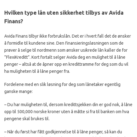
Hvilken type lån uten sikkerhet tilbys av Avida
Finans?
Avida Finans tilbyr ikke forbrukslån. Det er i hvert fall det de ønsker
å formidle til kundene sine. Den finansieringsløsningen som de
prøver å selge til nordmenn som ønsker usikrede lån kaller de for
”FlexiKreditt”. Kort fortalt selger Avida deg en mulighet til å låne
penger – altså at de åpner opp en kredittramme for deg som du vil
ha muligheten til å låne penger fra.
Fordelene med en slik løsning for deg som lånetaker egentlig
ganske mange:
– Du har muligheten til, dersom kredittsjekken din er god nok, å låne
opp til 500,000 norske kroner uten å måtte si fra til banken om hva
pengene skal brukes til.
– Når du først har fått godkjennelse til å låne penger, så kan du