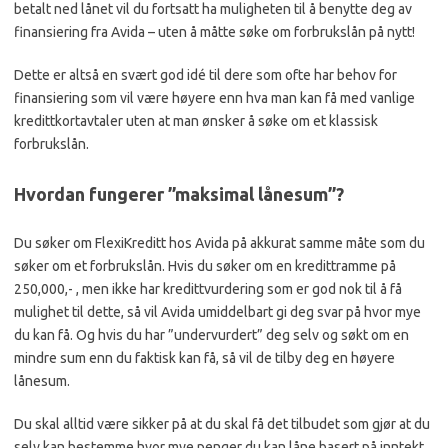
betalt ned lånet vil du fortsatt ha muligheten til å benytte deg av
finansiering fra Avida – uten å måtte søke om forbrukslån på nytt!
Dette er altså en svært god idé til dere som ofte har behov for
finansiering som vil være høyere enn hva man kan få med vanlige
kredittkortavtaler uten at man ønsker å søke om et klassisk
forbrukslån.
Hvordan fungerer ”maksimal lånesum”?
Du søker om FlexiKreditt hos Avida på akkurat samme måte som du
søker om et forbrukslån. Hvis du søker om en kredittramme på
250,000,- , men ikke har kredittvurdering som er god nok til å få
mulighet til dette, så vil Avida umiddelbart gi deg svar på hvor mye
du kan få. Og hvis du har ”undervurdert” deg selv og søkt om en
mindre sum enn du faktisk kan få, så vil de tilby deg en høyere
lånesum.
Du skal alltid være sikker på at du skal få det tilbudet som gjør at du
selv kan bestemme hvor mye penger du kan låne basert på inntekt,