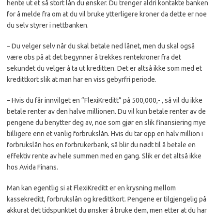
hente ut et så stort lån du ønsker. Du trenger aldri kontakte banken
for å melde fra om at du vil bruke ytterligere kroner da dette er noe
du selv styrer i nettbanken.
– Du velger selv når du skal betale ned lånet, men du skal også
være obs på at det begynner å trekkes rentekroner fra det
sekundet du velger å ta ut kreditten. Det er altså ikke som med et
kredittkort slik at man har en viss gebyrfri periode.
– Hvis du får innvilget en ”FlexiKreditt” på 500,000,- , så vil du ikke
betale renter av den halve millionen. Du vil kun betale renter av de
pengene du benytter deg av, noe som gjør en slik finansiering mye
billigere enn et vanlig forbrukslån. Hvis du tar opp en halv million i
forbrukslån hos en forbrukerbank, så blir du nødt til å betale en
effektiv rente av hele summen med en gang. Slik er det altså ikke
hos Avida Finans.
Man kan egentlig si at FlexiKreditt er en krysning mellom
kassekreditt, forbrukslån og kredittkort. Pengene er tilgjengelig på
akkurat det tidspunktet du ønsker å bruke dem, men etter at du har