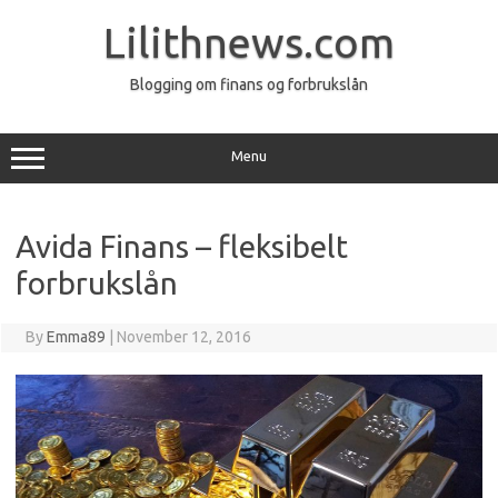
Skip
to
Lilithnews.com
content
Blogging om finans og forbrukslån
Menu
Avida Finans – fleksibelt
forbrukslån
By
Emma89
|
November 12, 2016