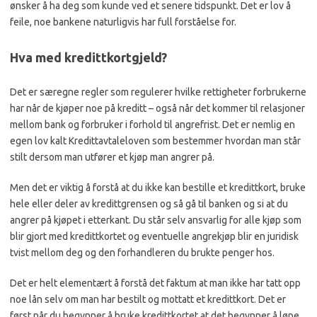
ønsker å ha deg som kunde ved et senere tidspunkt. Det er lov å
feile, noe bankene naturligvis har full forståelse for.
Hva med kredittkortgjeld?
Det er særegne regler som regulerer hvilke rettigheter forbrukerne
har når de kjøper noe på kreditt – også når det kommer til relasjoner
mellom bank og forbruker i forhold til angrefrist. Det er nemlig en
egen lov kalt Kredittavtaleloven som bestemmer hvordan man står
stilt dersom man utfører et kjøp man angrer på.
Men det er viktig å forstå at du ikke kan bestille et kredittkort, bruke
hele eller deler av kredittgrensen og så gå til banken og si at du
angrer på kjøpet i etterkant. Du står selv ansvarlig for alle kjøp som
blir gjort med kredittkortet og eventuelle angrekjøp blir en juridisk
tvist mellom deg og den forhandleren du brukte penger hos.
Det er helt elementært å forstå det faktum at man ikke har tatt opp
noe lån selv om man har bestilt og mottatt et kredittkort. Det er
først når du begynner å bruke kredittkortet at det begynner å løpe