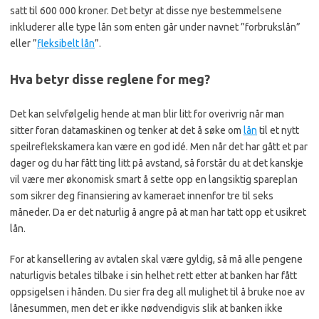
satt til 600 000 kroner. Det betyr at disse nye bestemmelsene
inkluderer alle type lån som enten går under navnet ”forbrukslån”
eller ”
fleksibelt lån
”.
Hva betyr disse reglene for meg?
Det kan selvfølgelig hende at man blir litt for overivrig når man
sitter foran datamaskinen og tenker at det å søke om
lån
til et nytt
speilreflekskamera kan være en god idé. Men når det har gått et par
dager og du har fått ting litt på avstand, så forstår du at det kanskje
vil være mer økonomisk smart å sette opp en langsiktig spareplan
som sikrer deg finansiering av kameraet innenfor tre til seks
måneder. Da er det naturlig å angre på at man har tatt opp et usikret
lån.
For at kansellering av avtalen skal være gyldig, så må alle pengene
naturligvis betales tilbake i sin helhet rett etter at banken har fått
oppsigelsen i hånden. Du sier fra deg all mulighet til å bruke noe av
lånesummen, men det er ikke nødvendigvis slik at banken ikke