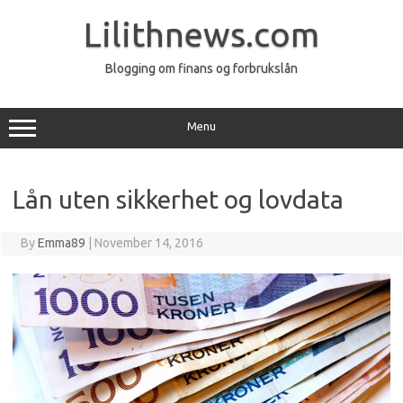
Skip
to
Lilithnews.com
content
Blogging om finans og forbrukslån
Menu
Lån uten sikkerhet og lovdata
By
Emma89
|
November 14, 2016