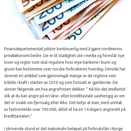
Finansdepartementet jobber kontinuerlig med å gjøre nordmenns
privatøkonomi bedre. De er til stadighet ute i media og foreslår nye
lover og regler som skal regulere hvor mye bankene i bunn og
grunn kan bestemme over norske forbrukeres hverdag. Dinside har
skrevet en artikkel som gjennomgår mange av de reglene som
trådde i kraft i starten av 2010 og som fortsatt er gjeldende. De
skriver følgende om hva angrefristen dekker: ” Nå blir det imidlertid
slik at du kan angre på en låne- eller kredittavtale uavhengig av om
det er snakk om fjernsalg eller ikke. Det betyr at man, med unntak
av fastrentelån over 700.000, alltid vil ha en 14 dagers angrerett på
kredittavtalen.”
I skrivende stund er det maksimale beløpet på forbrukslån i Norge